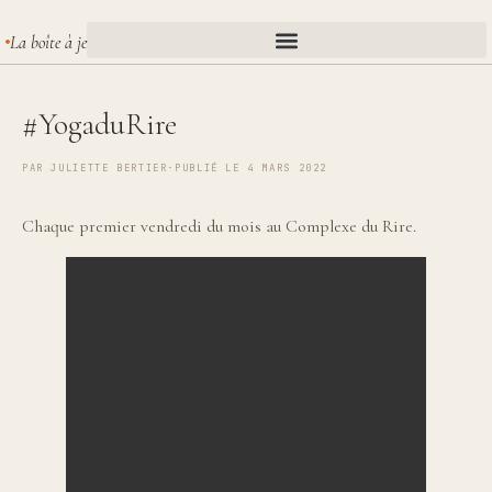
La boîte à je
#YogaduRire
PAR
JULIETTE BERTIER
·
PUBLIÉ LE 4 MARS 2022
Chaque premier vendredi du mois au Complexe du Rire.