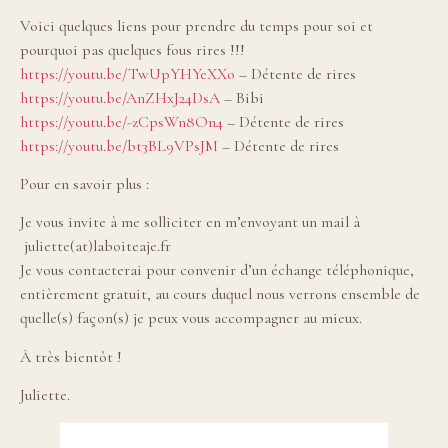
Voici quelques liens pour prendre du temps pour soi et
pourquoi pas quelques fous rires !!!
https://youtu.be/TwUpYHYeXXo
– Détente de rires
https://youtu.be/AnZHxJ24DsA
– Bibi
https://youtu.be/-zCpsWn8On4
– Détente de rires
https://youtu.be/bt3BL9VPsJM
– Détente de rires
Pour en savoir plus :
Je vous invite à me solliciter en m’envoyant un mail à
juliette(at)laboiteaje.fr
Je vous contacterai pour convenir d’un échange téléphonique,
entièrement gratuit, au cours duquel nous verrons ensemble de
quelle(s) façon(s) je peux vous accompagner au mieux.
À très bientôt !
Juliette.