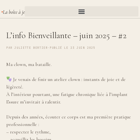
La boîte à je
L’info Bienveillante – juin 2025 – #2
PAR
JULIETTE BERTIER
·
PUBLIÉ LE 23 JUIN 2025
Ma clown, ma bataille.
Je venais de finir un atelier clown : instants de joie et de
légèreté.
À l’intérieur pourtant, une fatigue chronique liée à l’implant
Essure m’invitait à ralentir.
Depuis des années, écouter ce corps est ma première pratique
professionnelle :
– respecter le rythme,
– accueillir les besoins,