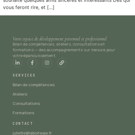
souhaite quelques amis sincères et intéressants Des qui
vous feront rire, et […]
Votre espace de développement personnel et professionnel
Bilan de compétences, ateliers, consultations et
formations — des accompagnements sur mesure pour
votre épanouissement.
SERVICES
Bilan de compétences
Ateliers
Consultations
Formations
CONTACT
juliette@laboiteaje.fr