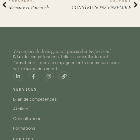
PRÉCÉDENT
SUIVANT
Mémoire et Potentiels
CONSTRUISONS ENSEMBLE
Votre espace de développement personnel et professionnel
Bilan de compétences, ateliers, consultations et
formations — des accompagnements sur mesure pour
votre épanouissement.
SERVICES
Bilan de compétences
Ateliers
Consultations
Formations
CONTACT