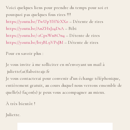
Voici quelques liens pour prendre du temps pour soi et
pourquoi pas quelques fous rires !!!
https://youtu.be/TwUpYHYeXXo
– Détente de rires
https://youtu.be/AnZHxJ24DsA
– Bibi
https://youtu.be/-zCpsWn8On4
– Détente de rires
https://youtu.be/bt3BL9VPsJM
– Détente de rires
Pour en savoir plus :
Je vous invite à me solliciter en m’envoyant un mail à
juliette(at)laboiteaje.fr
Je vous contacterai pour convenir d’un échange téléphonique,
entièrement gratuit, au cours duquel nous verrons ensemble de
quelle(s) façon(s) je peux vous accompagner au mieux.
À très bientôt !
Juliette.