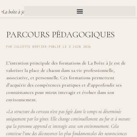
La boîte à je
PARCOURS PÉDAGOGIQUES
PAR
JULIETTE BERTIER
·
PUBLIÉ LE 3 JUIN 2026
L’intention principale des formations de La Boîte à Je est de
valoriser la place de chacun dans sa vie professionnelle,
associative, et personnelle. Ces formations permettent
d’acquérir des compétences pratiques et d’approfondir ses
connaissances pour mieux interagir et évoluer dans son
environnement.
«
La structure du cerveau n’est pas figée dans le temps ni déterminée
uniquement par les gènes. Elle change continuellement au fur et à mesure
que la personne apprend et interagit avec son environnement. Cela
constitue l’une des découvertes les plus fondamentales des neurosciences